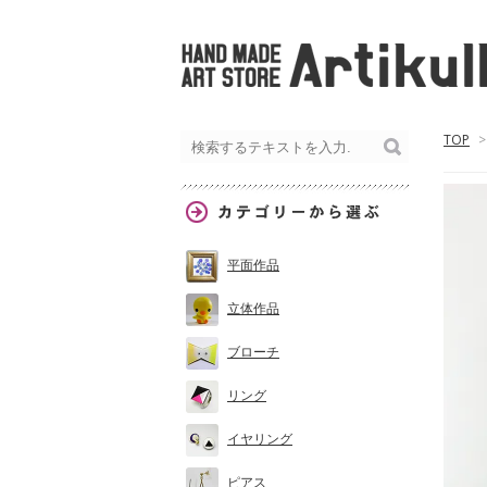
TOP
>
平面作品
立体作品
ブローチ
リング
イヤリング
ピアス