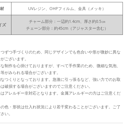
材
UVレジン、OHPフィルム、金具（メッキ）
チャーム部分：一辺約1.4cm、厚さ約0.5㎝
イズ
チェーン部分：約45cm（アジャスター含む）
とつずつ手づくりのため、同じデザインでも色合いや形が微妙に異な
合がございます。
寧な制作を心掛けておりますが、すべて手作業のため、微細な気泡、
み等がみられる場合がございます。
細なつくりとなっております。急激に引っ張るなど、強い力でのお取
いは破損する場合がございますのでご注意ください。
具はアレルギー非対応となります。金属アレルギーの方はご注意くだ
。
具の色・形状は仕入れ状況により若干変わることがございます。ご了
ださい。