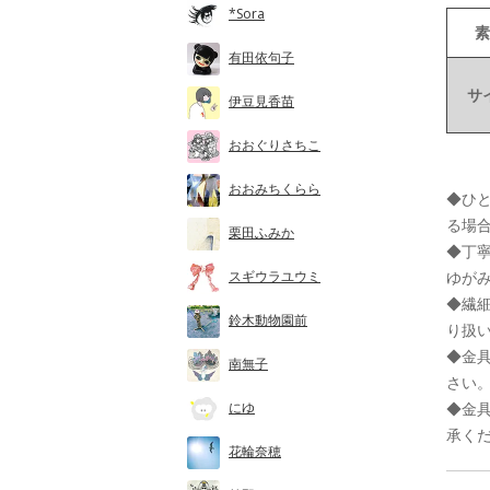
*Sora
素
有田依句子
サ
伊豆見香苗
おおぐりさちこ
おおみちくらら
◆ひ
る場
栗田ふみか
◆丁
ゆが
スギウラユウミ
◆繊
鈴木動物園前
り扱
◆金
南無子
さい
◆金
にゆ
承く
花輪奈穂