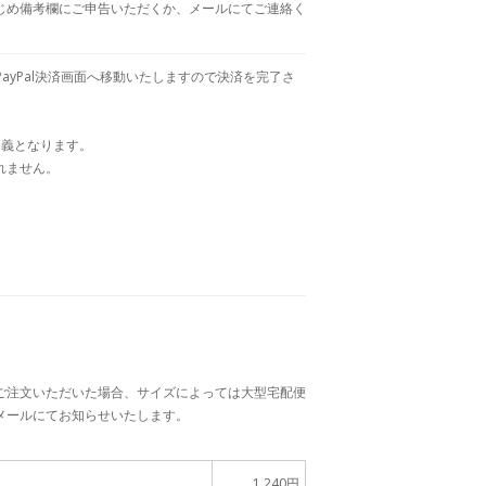
じめ備考欄にご申告いただくか、メールにてご連絡く
PayPal決済画面へ移動いたしますので決済を完了さ
」名義となります。
れません。
ご注文いただいた場合、サイズによっては大型宅配便
メールにてお知らせいたします。
1,240円