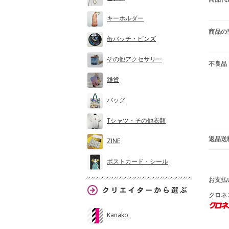
キーホルダー
商品の
缶バッチ・ピンズ
その他アクセサリー
不良品
雑貨
バッグ
Tシャツ・その他衣類
返品送
ZINE
ポストカード・シール
お支払
クロネ
Kanako