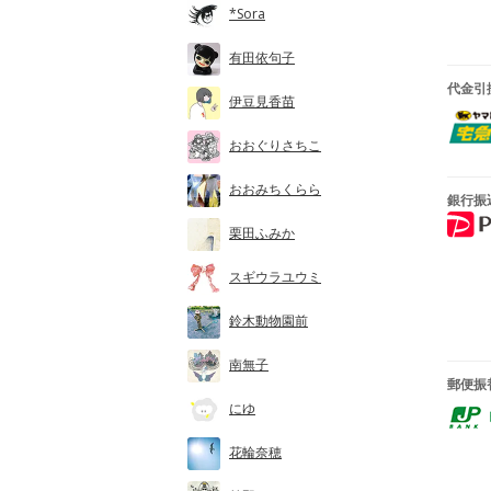
*Sora
有田依句子
代金引
伊豆見香苗
おおぐりさちこ
おおみちくらら
銀行振
栗田ふみか
スギウラユウミ
鈴木動物園前
南無子
郵便振
にゆ
花輪奈穂