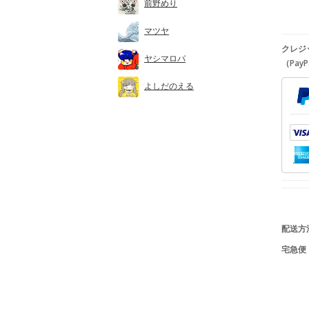
前野めり
マツヤ
クレジ
ヤシマロパ
（PayP
よしだのえる
配送方
宅急便