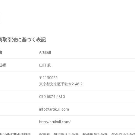
商取引法に基づく表記
者
Artikull
任者
山口 航
〒1130022
東京都文京区千駄木2-46-2
050-6874-4810
info@artikull.com
http://artikull.com/
金以外の料金の説明
配送料、銀行振込手数料、郵便振替手数料、代金引換手数料