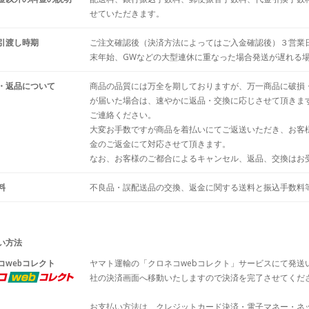
せていただきます。
引渡し時期
ご注文確認後（決済方法によってはご入金確認後）３営業
末年始、GWなどの大型連休に重なった場合発送が遅れる
・返品について
商品の品質には万全を期しておりますが、万一商品に破損
が届いた場合は、速やかに返品・交換に応じさせて頂きま
ご連絡ください。
大変お手数ですが商品を着払いにてご返送いただき、お客
金のご返金にて対応させて頂きます。
なお、お客様のご都合によるキャンセル、返品、交換はお
料
不良品・誤配送品の交換、返金に関する送料と振込手数料
い方法
コwebコレクト
ヤマト運輸の「クロネコwebコレクト」サービスにて発送
社の決済画面へ移動いたしますので決済を完了させてくだ
お支払い方法は、クレジットカード決済・電子マネー・ネ