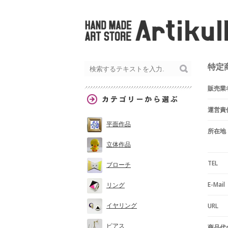
特定
販売業
運営責
平面作品
所在地
立体作品
TEL
ブローチ
E-Mail
リング
イヤリング
URL
ピアス
商品代