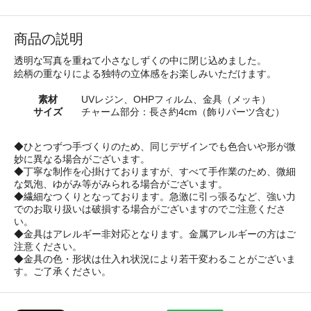
商品の説明
透明な写真を重ねて小さなしずくの中に閉じ込めました。
絵柄の重なりによる独特の立体感をお楽しみいただけます。
素材
UVレジン、OHPフィルム、金具（メッキ）
サイズ
チャーム部分：長さ約4cm（飾りパーツ含む）
◆ひとつずつ手づくりのため、同じデザインでも色合いや形が微
妙に異なる場合がございます。
◆丁寧な制作を心掛けておりますが、すべて手作業のため、微細
な気泡、ゆがみ等がみられる場合がございます。
◆繊細なつくりとなっております。急激に引っ張るなど、強い力
でのお取り扱いは破損する場合がございますのでご注意くださ
い。
◆金具はアレルギー非対応となります。金属アレルギーの方はご
注意ください。
◆金具の色・形状は仕入れ状況により若干変わることがございま
す。ご了承ください。