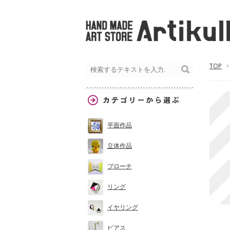
TOP
>
平面作品
立体作品
ブローチ
リング
イヤリング
ピアス