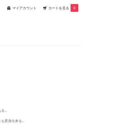
マイアカウント
カートを見る
0
ある…
にも変身出来る…