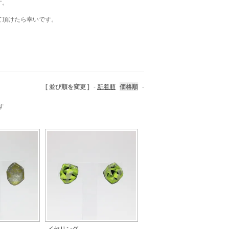
す。
て頂けたら幸いです。
[ 並び順を変更 ]
-
新着順
価格順
-
す
イヤリング