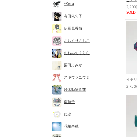
*Sora
2,20
SOLD
有田依句子
伊豆見香苗
おおぐりさちこ
おおみちくらら
栗田ふみか
スギウラユウミ
イヤ
2,75
鈴木動物園前
南無子
にゆ
花輪奈穂